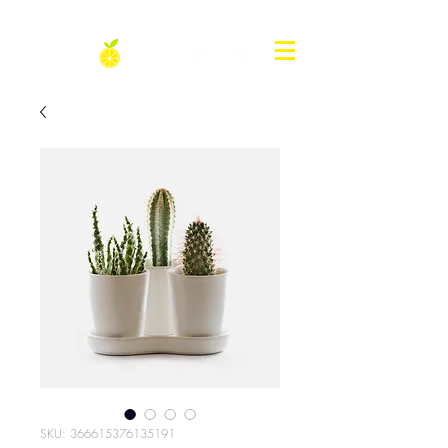
SKU: 366615376135191